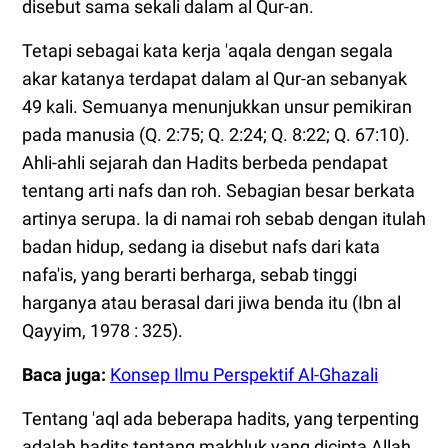
disebut sama sekali dalam al Qur-an.
Tetapi sebagai kata kerja 'aqala dengan segala
akar katanya terdapat dalam al Qur-an sebanyak
49 kali. Semuanya menunjukkan unsur pemikiran
pada manusia (Q. 2:75; Q. 2:24; Q. 8:22; Q. 67:10).
Ahli-ahli sejarah dan Hadits berbeda pendapat
tentang arti nafs dan roh. Sebagian besar berkata
artinya serupa. la di namai roh sebab dengan itulah
badan hidup, sedang ia disebut nafs dari kata
nafa'is, yang berarti berharga, sebab tinggi
harganya atau berasal dari jiwa benda itu (Ibn al
Qayyim, 1978 : 325).
Baca juga:
Konsep Ilmu Perspektif Al-Ghazali
Tentang 'aql ada beberapa hadits, yang terpenting
adalah hadits tentang makhluk yang dicipta Allah