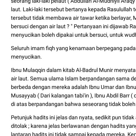
seorang laki-laki pelaut ( Abdullah Al-Mudhiyil Ara
laut. Laki-laki tersebut bertanya kepada Rasulullah 
tersebut tidak membawa air tawar ketika berlayar, M
bersuci dengan air laut ? " Pertanyaan ini dijawab 
menyucikan boleh dipakai untuk bersuci, untuk wudh
Seluruh imam fiqh yang kenamaan berpegang pada ha
menyucikan.
Ibnu Mulaqqin dalam kitab Al-Badrul Munir menyata
air laut. Semua ulama Islam berpandangan sama d
berbeda dengan mereka adalah Ibnu Umar dan Ibnu Am
Musayyab ( Dari kalangan tabi'in ), Ibnu Abdil Barr 
di atas berpandangan bahwa seseorang tidak boleh b
Petunjuk hadits ini jelas dan nyata, sedikit pun tid
ditolak ; karena jelas berlawanan dengan hadits ya
lantaran hadits ini tidak sampai kepada mereka. 