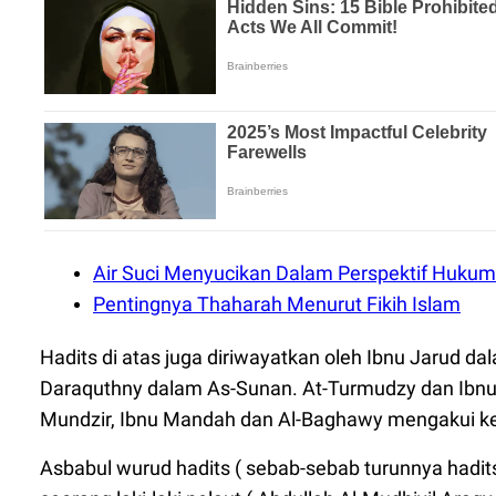
Air Suci Menyucikan Dalam Perspektif Hukum
Pentingnya Thaharah Menurut Fikih Islam
Hadits di atas juga diriwayatkan oleh Ibnu Jarud d
Daraquthny dalam As-Sunan. At-Turmudzy dan Ibn
Mundzir, Ibnu Mandah dan Al-Baghawy mengakui k
Asbabul wurud hadits ( sebab-sebab turunnya hadits )