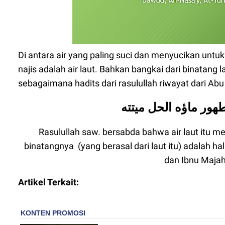
Di antara air yang paling suci dan menyucikan unt
najis adalah air laut. Bahkan bangkai dari binatang l
sebagaimana hadits dari rasulullah riwayat dari Abu
هور ماؤه الحل ميتته
Rasulullah saw. bersabda bahwa air laut itu m
binatangnya (yang berasal dari laut itu) adalah h
dan Ibnu Majah 
Artikel Terkait: