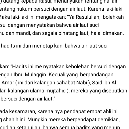
qy ) datang kepada Rasul, menanyakan tentang hal air
tentang hukum bersuci dengan air laut. Karena laki-laki
aka laki-laki ini mengatakan: “Ya Rasulullah, bolehkah
Rasul dengan menyatakan bahwa air laut suci
u dan mandi, dan segala binatang laut, halal dimakan.
dits ini dan menetap kan, bahwa air laut suci
kan: “Hadits ini me nyatakan kebolehan bersuci dengan
engan Ibnu Mulaqqin. Kecuali yang berpandangan
ar ( ini dari kalangan sahabat Nabi ), Said ibn Al
( dari kalangan ulama mujtahid ), mereka yang disebutkan
ersuci dengan air laut."
ak ada kesamaran, karena nya pendapat empat ahli ini
ng shahih ini. Mungkin mereka berpendapat demikian,
Kemudian ketahuilah, bahwa semua hadits yang menun