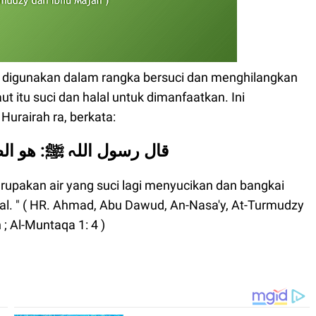
uk digunakan dalam rangka bersuci dan menghilangkan
aut itu suci dan halal untuk dimanfaatkan. Ini
 Hurairah ra, berkata:
قال رسول اللہ ﷺ: هو الط
erupakan air yang suci lagi menyucikan dan bangkai
alal. " ( HR. Ahmad, Abu Dawud, An-Nasa'y, At-Turmudzy
; Al-Muntaqa 1: 4 )