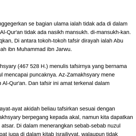
gegerkan se bagian ulama ialah tidak ada di dalam
m Al-Qur'an tidak ada nasikh mansukh. di-mansukh-kan.
kan, Di antara tokoh-tokoh tafsir dirayah ialah Abu
llah ibn Muhammad ibn Jarwu.
syary (467 528 H.) menulis tafsirnya yang bernama
a'qul mencapai puncaknya. Az-Zamakhsyary mene
l-Qur'an. Dan tafsir ini amat terkenal dalam
ayat-ayat akidah beliau tafsirkan sesuai dengan
makhsyary berpegang kepada akal, namun kita dapatkan
a atsar. Di dalam menerangkan sebab-sebab nuzul
t juga di dalam kitab Israiliyyat, walaupun tidak