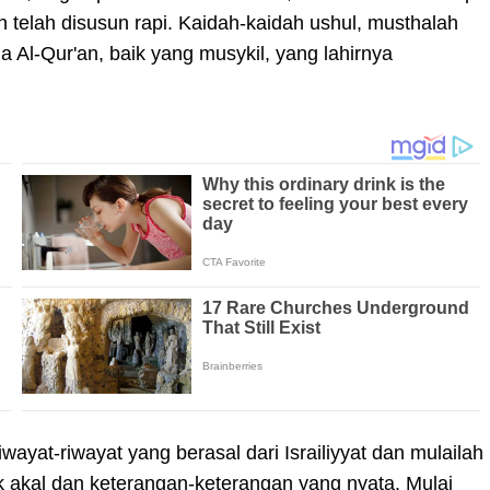
h telah disusun rapi. Kaidah-kaidah ushul, musthalah
 Al-Qur'an, baik yang musykil, yang lahirnya
ayat-riwayat yang berasal dari Israiliyyat dan mulailah
k akal dan keterangan-keterangan yang nyata. Mulai