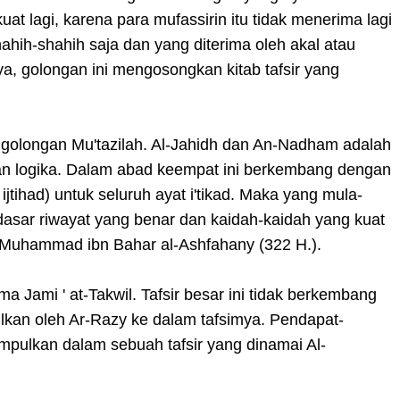
uat lagi, karena para mufassirin itu tidak menerima lagi
hahih-shahih saja dan yang diterima oleh akal atau
ya, golongan ini mengosongkan kitab tafsir yang
leh golongan Mu'tazilah. Al-Jahidh dan An-Nadham adalah
kan logika. Dalam abad keempat ini berkembang dengan
 ijtihad) untuk seluruh ayat i'tikad. Maka yang mula-
dasar riwayat yang benar dan kaidah-kaidah yang kuat
 Muhammad ibn Bahar al-Ashfahany (322 H.).
ma Jami ' at-Takwil. Tafsir besar ini tidak berkembang
ilkan oleh Ar-Razy ke dalam tafsimya. Pendapat-
umpulkan dalam sebuah tafsir yang dinamai Al-