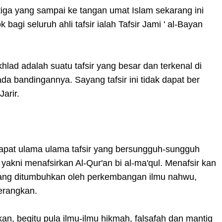
etiga yang sampai ke tangan umat Islam sekarang ini
gi seluruh ahli tafsir ialah Tafsir Jami ' al-Bayan
lad adalah suatu tafsir yang besar dan terkenal di
da bandingannya. Sayang tafsir ini tidak dapat ber
arir.
rdapat ulama ulama tafsir yang bersungguh-sungguh
akni menafsirkan Al-Qur'an bi al-ma'qul. Menafsir kan
 yang ditumbuhkan oleh perkembangan ilmu nahwu,
erangkan.
an, begitu pula ilmu-ilmu hikmah, falsafah dan mantiq