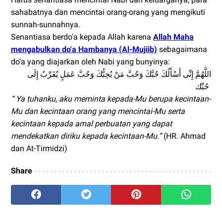
sahabatnya dan mencintai orang-orang yang mengikuti
sunnah-sunnahnya.
Senantiasa berdo'a kepada Allah karena
Allah Maha
mengabulkan do'a Hambanya (Al-Mujiib)
sebagaimana
do'a yang diajarkan oleh Nabi yang bunyinya:
اللَّهُمَّ إِنِّى أَسْأَلُكَ حُبَّكَ وَحُبَّ مَنْ يُحِبُّكَ وَحُبَّ عَمَلٍ يُقَرِّبُ إِلَى
حُبِّك
“ Ya tuhanku, aku meminta kepada-Mu berupa kecintaan-
Mu dan kecintaan orang yang mencintai-Mu serta
kecintaan kepada amal perbuatan yang dapat
mendekatkan diriku kepada kecintaan-Mu.”
(HR. Ahmad
dan At-Tirmidzi)
Share