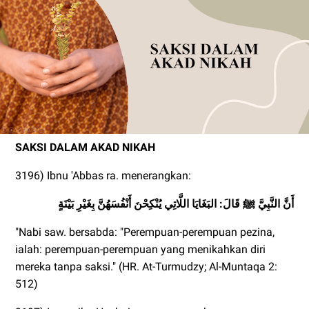
SAKSI DALAM AKAD NIKAH
3196) Ibnu 'Abbas ra. menerangkan:
أَنَّ النَّبِيَّ ﷺ قَالَ: البَغَايَا اللَّاتِي يُنْكِحْنَ أَنْفُسَهُنَّ بِغَيْرِ بَيْنَةٍ
"Nabi saw. bersabda: "Perempuan-perempuan pezina,
ialah: perempuan-perempuan yang menikahkan diri
mereka tanpa saksi." (HR. At-Turmudzy; Al-Muntaqa 2:
512)