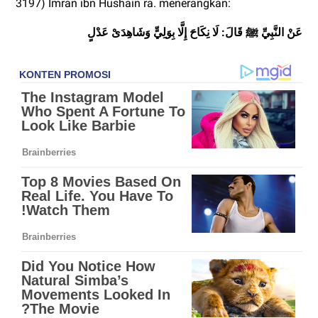
3197) Imran ibn Hushain ra. menerangkan:
عَنْ النَّبِيِّ ﷺ قَالَ: لَا نِكَاحَ إِلَّا بِوَلِيٍّ وَشَاهِدَىْ عَدْلٍ