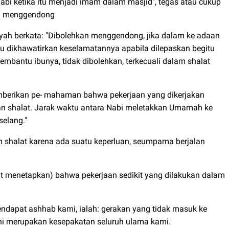
Nabi ketika itu menjadi imam dalam masjid", tegas atau cukup
il menggendong
yah berkata: "Dibolehkan menggendong, jika dalam ke adaan
au dikhawatirkan keselamatannya apabila dilepaskan begitu
bantu ibunya, tidak dibolehkan, terkecuali dalam shalat
memberikan pe- mahaman bahwa pekerjaan yang dikerjakan
lkan shalat. Jarak waktu antara Nabi meletakkan Umamah ke
elang."
m shalat karena ada suatu keperluan, seumpama berjalan
akat menetapkan) bahwa pekerjaan sedikit yang dilakukan dalam
ndapat ashhab kami, ialah: gerakan yang tidak masuk ke
 Ini merupakan kesepakatan seluruh ulama kami.