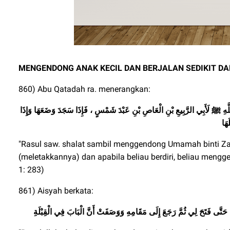
MENGENDONG ANAK KECIL DAN BERJALAN SEDIKIT D
860) Abu Qatadah ra. menerangkan:
هِ ﷺ لَأَبِي الرَّبِيعِ بْنِ الْعَاصِ بْنِ عَبْدَ شَمْسٍ ، فَإِذَا سَجَدَ وَضَعَهَا وَإِذَا
هَا
"Rasul saw. shalat sambil menggendong Umamah binti Za
(meletakkannya) dan apabila beliau berdiri, beliau meng
1: 283)
861) Aisyah berkata:
تَّى فَتَحَ لِي ثُمَّ رَجَعَ إِلَى مَقَامِهِ وَوَصَفَتْ أَنَّ الْبَابَ فِي الْقِبْلَةِ