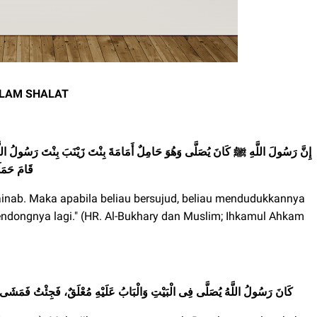
ALAM SHALAT
إِنَّ رَسُولَ اللَّهِ ﷺ كَانَ يُصَلَّى وَهُوَ حَامِلٌ أَمَامَةَ بِنْتَ زَيْنَبَ بِنْتَ رَسُولُ اللَّ
قَامَ حَمَلَ
inab. Maka apabila beliau bersujud, beliau mendudukkannya
gendongnya lagi." (HR. Al-Bukhary dan Muslim; Ihkamul Ahkam
كَانَ رَسُولُ اللَّهُ يُصَلَّى فِى الْبَيْتِ وَالْبَابُ عَلَيْهِ مُعْلَقٌ، فَجِئْتُ فَمَشَى حَ