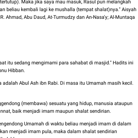
 (tertutup). Maka jika saya mau masuk, Rasul pun melangkah
 beliau kembali lagi ke mushalla (tempat shalat)nya." Aisyah
 (HR. Ahmad, Abu Daud, At-Turmudzy dan An-Nasa'y; Al-Muntaqa
at itu sedang mengimami para sahabat di masjid." Hadits ini
bnu Hibban.
 adalah Abul Ash ibn Rabi. Di masa itu Umamah masih kecil.
ggendong (membawa) sesuatu yang hidup, manusia ataupun
nnat, baik menjadi imam maupun shalat sendirian.
engendong Umamah di waktu beliau menjadi imam di dalam
hkan menjadi imam pula, maka dalam shalat sendirian