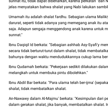
sunnat itu, tidak dapat dibenarkan, karena perkatan "dan 
jelas menyatakan bahwa shalat yang Nabi lakukan samb
Umamah itu adalah shalat fardhu. Sebagian ulama Maliki
darurat, seperti tidak adanya yang memegang anak itu at
saja. Adapun sengaja menggendong anak karena untuk mem
sunnat."
Ibnu Daqiqil Id berkata: "Sebagian ashhab Asy-Syafi'y 
secara tidak berturut-turut dalam shalat, tidak membata
bahunya dengan waktu mendudukkannya cukup lama bers
Ibnu Qudamah berkata: "Pekerjaan sedikit dilakukan dala
melangkah untuk membuka pintu dibolehkan."
Ibnu Abdil Bar berkata: "Para ulama telah ber-ijma' (sep
shalat, tidak membatalkan shalat.
An-Nawawy dalam Al-Majmu' berkata: "Kesimpulan dari pe
dalam gerakan shalat, jika banyak, membatalkan shalat.