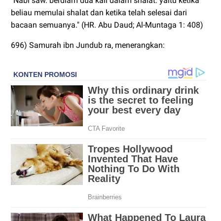
"Nabi saw. berdiam dua kali dalam shalat: yaitu ketika
beliau memulai shalat dan ketika telah selesai dari
bacaan semuanya." (HR. Abu Daud; Al-Muntaga 1: 408)
696) Samurah ibn Jundub ra, menerangkan: