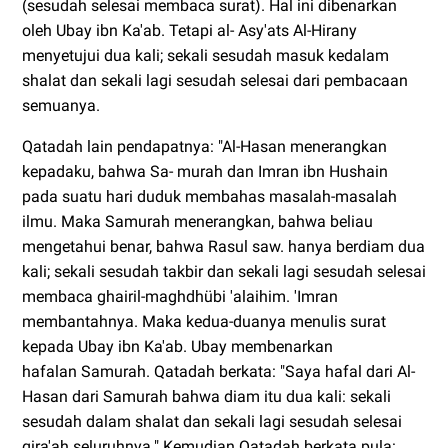
(sesudah selesai membaca surat). Hal ini dibenarkan
oleh Ubay ibn Ka'ab. Tetapi al- Asy'ats Al-Hirany
menyetujui dua kali; sekali sesudah masuk kedalam
shalat dan sekali lagi sesudah selesai dari pembacaan
semuanya.
Qatadah lain pendapatnya: "Al-Hasan menerangkan
kepadaku, bahwa Sa- murah dan Imran ibn Hushain
pada suatu hari duduk membahas masalah-masalah
ilmu. Maka Samurah menerangkan, bahwa beliau
mengetahui benar, bahwa Rasul saw. hanya berdiam dua
kali; sekali sesudah takbir dan sekali lagi sesudah selesai
membaca ghairil-maghdhübi 'alaihim. 'Imran
membantahnya. Maka kedua-duanya menulis surat
kepada Ubay ibn Ka'ab. Ubay membenarkan
hafalan Samurah. Qatadah berkata: "Saya hafal dari Al-
Hasan dari Samurah bahwa diam itu dua kali: sekali
sesudah dalam shalat dan sekali lagi sesudah selesai
qira'ah seluruhnya." Kemudian Qatadah berkata pula: