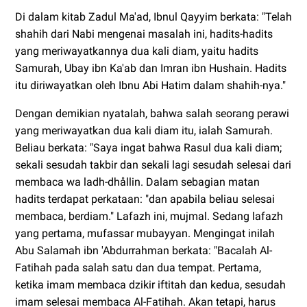
Di dalam kitab Zadul Ma'ad, Ibnul Qayyim berkata: "Telah
shahih dari Nabi mengenai masalah ini, hadits-hadits
yang meriwayatkannya dua kali diam, yaitu hadits
Samurah, Ubay ibn Ka'ab dan Imran ibn Hushain. Hadits
itu diriwayatkan oleh Ibnu Abi Hatim dalam shahih-nya."
Dengan demikian nyatalah, bahwa salah seorang perawi
yang meriwayatkan dua kali diam itu, ialah Samurah.
Beliau berkata: "Saya ingat bahwa Rasul dua kali diam;
sekali sesudah takbir dan sekali lagi sesudah selesai dari
membaca wa ladh-dhållin. Dalam sebagian matan
hadits terdapat perkataan: "dan apabila beliau selesai
membaca, berdiam." Lafazh ini, mujmal. Sedang lafazh
yang pertama, mufassar mubayyan. Mengingat inilah
Abu Salamah ibn 'Abdurrahman berkata: "Bacalah Al-
Fatihah pada salah satu dan dua tempat. Pertama,
ketika imam membaca dzikir iftitah dan kedua, sesudah
imam selesai membaca Al-Fatihah. Akan tetapi, harus