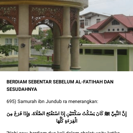
BERDIAM SEBENTAR SEBELUM AL-FATIHAH DAN
SESUDAHNYA
695) Samurah ibn Jundub ra menerangkan:
إِنَّ النَّبِيِّ ﷺ كَانَ يَسْكُتُ سَكْتَتَيْنِ إِذَا اسْتَفْتَحَ الصَّلَاةَ، وَإِذَا فَرَغَ مِنَ
الْقِرَءَةِ كُلَّهَا