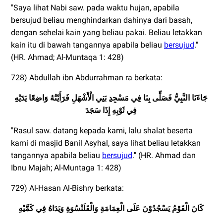
"Saya lihat Nabi saw. pada waktu hujan, apabila
bersujud beliau menghindarkan dahinya dari basah,
dengan sehelai kain yang beliau pakai. Beliau letakkan
kain itu di bawah tangannya apabila beliau
bersujud
."
(HR. Ahmad; Al-Muntaqa 1: 428)
728) Abdullah ibn Abdurrahman ra berkata:
جَاءَنَا النَّبِيُّ فَصَلِّى بِنَا فِي مَسْجِدِ بَنِي الْأَشْهَلِ فَرَأَيْتُهُ وَاضِعًا يَدَيْهِ
فِي ثَوْبِهِ إِذَا سَجَدَ
"Rasul saw. datang kepada kami, lalu shalat beserta
kami di masjid Banil Asyhal, saya lihat beliau letakkan
tangannya apabila beliau
bersujud
." (HR. Ahmad dan
Ibnu Majah; Al-Muntaga 1: 428)
729) Al-Hasan Al-Bishry berkata:
كَانَ الْقَوْمُ يَسْجُدُوْنَ عَلَى الْعِمَامَةِ وَالْقَلَنْسُوَةِ وَيَدَاهُ فِي كَمَّيْهِ