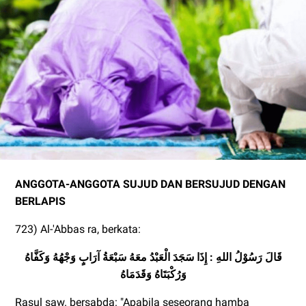
ANGGOTA-ANGGOTA SUJUD DAN BERSUJUD DENGAN
BERLAPIS
723) Al-'Abbas ra, berkata:
قَالَ رَسُوْلُ اللهِ
: إِذَا سَجَدَ الْعَبْدُ
معَهُ سَبْعَةُ آرَابٍ وَجْهُهُ وَكَفَّاهُ
وَرُكْبَتَاهُ وَقَدَمَاهُ
Rasul saw. bersabda: "Apabila seseorang hamba