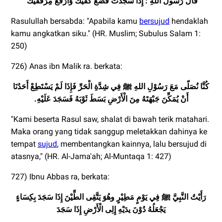
قَالَ رَسُولُ
اللهِ : إِذا سَجَدْتَ فَضَعْ كَفَّيْكَ وَارْفَعْ مِرْفَقَيْكَ
Rasulullah bersabda: "Apabila kamu
bersujud
hendaklah
kamu angkatkan siku." (HR. Muslim; Subulus Salam 1:
250)
726) Anas ibn Malik ra. berkata:
كُنَّا نُصَلّى مَعَ رَسُوْلِ اللهِ ﷺ فِي شِدَّةِ الْحَرِّ فَإِذَا لَمْ يَسْتَطِعْ أَحَدُنَا
أَنْ يُمَكِّنَ جَبْهَتَهُ مِنَ الْأَرْضِ بَسَطَ ثَوْبَهُ فَسَجَدَ عَلَيْهِ.
"Kami beserta Rasul saw, shalat di bawah terik matahari.
Maka orang yang tidak sanggup meletakkan dahinya ke
tempat
sujud
, membentangkan kainnya, lalu bersujud di
atasnya," (HR. Al-Jama'ah; Al-Muntaqa 1: 427)
727) Ibnu Abbas ra, berkata:
يَجْعَلُهُ دُوْنَ يدَيْهِ إِلِى الْأَرْضِ إِذَا سَجَدَ