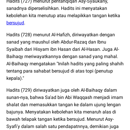
Hadits (727) menurut pentahqiqan Asy-Syaukany,
sanadnya diperselisihkan. Hadits ini menyatakan
kebolehan kita menutup atau melapikkan tangan ketika
bersujud
.
Hadits (728) menurut Al-Hafizh, diriwayatkan dengan
sanad yang maushul oleh Abdur-Razaq dan Ibnu
Syaibah dari Hisyam ibn Hasan dari Al-Hasan. Juga Al-
Baihaqy meriwayatkannya dengan sanad yang mahal.
Al-Baihaqy mengatakan "Inilah hadits yang paling shahih
tentang para sahabat bersujud di atas topi (penutup
kepala)."
Hadits (729) diriwayatkan juga oleh Al-Baihaqy dalam
sunan-nya, bahwa Sa'ad bin Abi Waqqash menjadi imam
shalat dan memasukkan tangan ke dalam ujung lengan
bajunya. Menyatakan kebolehan kita menaruh alas di
bawah telapak tangan ketika bersujud. Menurut Asy-
Syafi'y dalam salah satu pendapatnnya, demikian juga