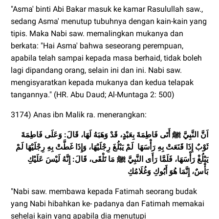
"Asma' binti Abi Bakar masuk ke kamar Rasulullah saw.,
sedang Asma' menutup tubuhnya dengan kain-kain yang
tipis. Maka Nabi saw. memalingkan mukanya dan
berkata: "Hai Asma' bahwa seseorang perempuan,
apabila telah sampai kepada masa berhaid, tidak boleh
lagi dipandang orang, selain ini dan ini. Nabi saw.
mengisyaratkan kepada mukanya dan kedua telapak
tangannya." (HR. Abu Daud; Al-Muntaga 2: 500)
3174) Anas ibn Malik ra. menerangkan:
اَنَّ النَّبِيَّ
ﷺ أَتَى فَاطِمَةَ بِعَبْدٍ، قَدْ وَهَبَهُ لَهَا، قَالَ: وَعَلَى فَاطِمَةَ
ثَوْبٌ إِذَا قَنَعَتْ بِهِ رَأْسَهَا لَمْ يَبْلُغَ رِجْلَيْهَا، وَإِذَا غَطَّتْ بِهِ رِجْلَيْهَا لَمْ
يَبْلُغْ رَأْسَهَا، فَلَمَّا رَأَى النَّبِيَّ ﷺ مَا تَلْقَى، قَالَ: إِنَّهُ لَيْسَ عَلَيْكِ
بَأْسٌ، إِنَّمَا هُوَ أَبُوكِ وَغُلَامُكِ
"Nabi saw. membawa kepada Fatimah seorang budak
yang Nabi hibahkan ke- padanya dan Fatimah memakai
sehelai kain yang apabila dia menutupi