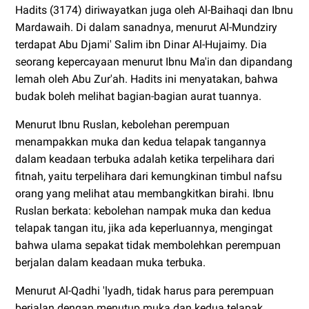
Hadits (3174) diriwayatkan juga oleh Al-Baihaqi dan Ibnu
Mardawaih. Di dalam sanadnya, menurut Al-Mundziry
terdapat Abu Djami' Salim ibn Dinar Al-Hujaimy. Dia
seorang kepercayaan menurut Ibnu Ma'in dan dipandang
lemah oleh Abu Zur'ah. Hadits ini menyatakan, bahwa
budak boleh melihat bagian-bagian aurat tuannya.
Menurut Ibnu Ruslan, kebolehan perempuan
menampakkan muka dan kedua telapak tangannya
dalam keadaan terbuka adalah ketika terpelihara dari
fitnah, yaitu terpelihara dari kemungkinan timbul nafsu
orang yang melihat atau membangkitkan birahi. Ibnu
Ruslan berkata: kebolehan nampak muka dan kedua
telapak tangan itu, jika ada keperluannya, mengingat
bahwa ulama sepakat tidak membolehkan perempuan
berjalan dalam keadaan muka terbuka.
Menurut Al-Qadhi 'lyadh, tidak harus para perempuan
berjalan dengan menutup muka dan kedua telapak