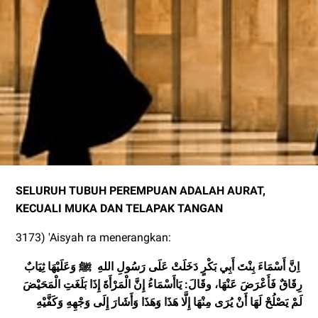
SELURUH TUBUH PEREMPUAN ADALAH AURAT,
KECUALI MUKA DAN TELAPAK TANGAN
3173) 'Aisyah ra menerangkan:
اِنَّ أَسْمَاءَ بِنْتَ أَبِي بَكْرٍ دَخَلَتْ عَلَى رَسُولِ اللهِ
ﷺ وَعَلَيْهَا ثِيَابٌ
رِقَاقٌ فَأَعْرَضَ عَنْهَا،
وقَالَ: يَاأَسْمَاءُ إِنَّ الْمَرْأَةَ إِذَا بَلَغَتِ الْمَحَيْضَ
لَمْ يَصْلُحْ لَهَا أَنْ يُرَى مِنْهَا إِلَّا هَذَا وَهَذَا وَأَشَارَ إِلَى وَجْهِهِ وَكَفَّيْهِ