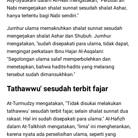
Asy-Syaukani dalam An-Nail mengatakan, "Perbuat an
Nabi mengerjakan shalat sunnat sesudah shalat Ashar,
hanya tertentu bagi Nabi sendiri."
Jumhur ulama memakruhkan shalat sunnat sesudah
mengerjakan shalat Ashar dan Shubuh. Jumhur
mengatakan, "sudah disepakati para ulama, tidak dapat,
mengingat perkataan Ibnu Hajar Al-Asqalani:
"Segolongan ulama salaf memperbolehkan dan
menetapkan, bahwa hadits-hadits yang melarang
tersebut sudah dimansukhkan."
Tathawwu' sesudah terbit fajar
At-Turmudzy mengatakan, "Tidak disukai melakukan
tathawwu' sesudah terbit fajar, selain shalat sunnat dua
rakaat. Hal ini sudah disepakati para ulama." Al-Hafizh
dalam At-Talkhish mengatakan, "lima" ini mengherankan,
karena nyata
ada perselisihan ulama, seperti yang