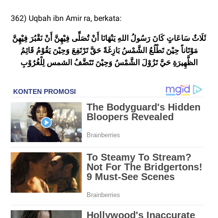
362) Uqbah ibn Amir ra, berkata:
ثَلَاثٌ سَاعَاتٍ كَانَ رَسُولُ اللهِ يَنْهَانَا أَنْ تُصَلِّى فِيْهِنَّ أَنْ نَقْبُرَ فِيْهِنَّ
مَوْتَاناً حِيْنَ تَطْلُعُ الشَّمْسُ بَازِغَةً حَقَّ تَرْتَفِعَ وَحِيْنَ يَقُوْمُ قَائِمُ
الظَّهِيرَةِ حَيَّ تَزُوْلَ الشَّمْسُ وَحِيْنَ تَتَضَّفُ الشمس لِلْغُرُوْبِ