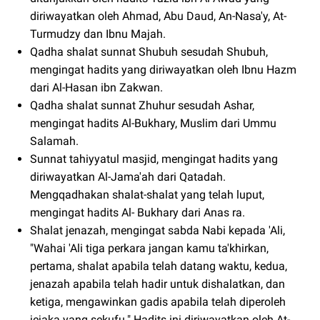
diriwayatkan oleh Ahmad, Abu Daud, An-Nasa'y, At-
Turmudzy dan Ibnu Majah.
Qadha shalat sunnat Shubuh sesudah Shubuh,
mengingat hadits yang diriwayatkan oleh Ibnu Hazm
dari Al-Hasan ibn Zakwan.
Qadha shalat sunnat Zhuhur sesudah Ashar,
mengingat hadits Al-Bukhary, Muslim dari Ummu
Salamah.
Sunnat tahiyyatul masjid, mengingat hadits yang
diriwayatkan Al-Jama'ah dari Qatadah.
Mengqadhakan shalat-shalat yang telah luput,
mengingat hadits Al- Bukhary dari Anas ra.
Shalat jenazah, mengingat sabda Nabi kepada 'Ali,
"Wahai 'Ali tiga perkara jangan kamu ta'khirkan,
pertama, shalat apabila telah datang waktu, kedua,
jenazah apabila telah hadir untuk dishalatkan, dan
ketiga, mengawinkan gadis apabila telah diperoleh
jejaka yang sekufu." Hadits ini diriwayatkan oleh At-