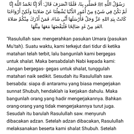
رَسُوْلُ اللَّهِ ﷺ فَصَلَّى بِنَا، فَلَمَّا انْصَرَفَ قَالَ: أَلَا إِنَّا نَحْمَدُ اللَّهَ إِنَّا
لَمْ نَكُنْ فِي شَيْءٍ مِنْ أُمُورِ الدُّنْيَا يُشْعِلُنَا عَنْ صَلاتِنَا وَلَكِنْ أَرْوَاحُنَا
كَانَتْ بِيَدِ اللهِ عَزَّ وَجَلْ فَأَرْسَلَهَا أَنَّى شَاءَ، فَمَنْ أَدْرَكَ مِنْكُمْ صَلاةَ
الغَدِ مِنْ غَدٍ صَالِحًا فَلْيَقْضَهَا مَعَهَا مِثْلَهَا.
"Rasulullah saw. mengerahkan pasukan Umara (pasukan
Mu'tah). Suatu waktu, kami terkejut dari tidur di ketika
matahari telah terbit, lalu bangunlah kami bergegas
untuk shalat. Maka bersabdalah Nabi kepada kami:
Jangan bergegas- gegas untuk shalat, tunggulah
matahari naik sedikit. Sesudah itu Rasulullah saw.
bersabda: siapa di antaramu yang biasa mengerjakan
sunnat Shubuh, hendaklah ia kerjakan dahulu. Maka
bangunlah orang yang hadir mengerjakannya. Bahkan
orang-orang yang tidak mengerjakannya turut juga.
Sesudah itu barulah Rasulullah saw. menyuruh
dibacakan adzan. Setelah adzan dibacakan, Rasulullah
melaksanakan beserta kami shalat Shubuh. Setelah