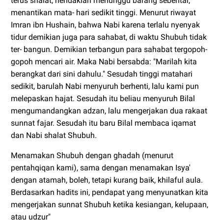
terus shalat, hendaklah menunggu barang sebentar,
menantikan mata- hari sedikit tinggi. Menurut riwayat
Imran ibn Hushain, bahwa Nabi karena terlalu nyenyak
tidur demikian juga para sahabat, di waktu Shubuh tidak
ter- bangun. Demikian terbangun para sahabat tergopoh-
gopoh mencari air. Maka Nabi bersabda: "Marilah kita
berangkat dari sini dahulu." Sesudah tinggi matahari
sedikit, barulah Nabi menyuruh berhenti, lalu kami pun
melepaskan hajat. Sesudah itu beliau menyuruh Bilal
mengumandangkan adzan, lalu mengerjakan dua rakaat
sunnat fajar. Sesudah itu baru Bilal membaca iqamat
dan Nabi shalat Shubuh.
Menamakan Shubuh dengan ghadah (menurut
pentahqiqan kami), sama dengan menamakan Isya'
dengan atamah, boleh, tetapi kurang baik, khilaful aula.
Berdasarkan hadits ini, pendapat yang menyunatkan kita
mengerjakan sunnat Shubuh ketika kesiangan, kelupaan,
atau udzur"