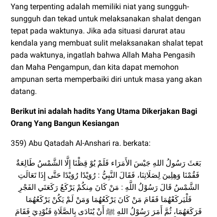
Yang terpenting adalah memiliki niat yang sungguh-
sungguh dan tekad untuk melaksanakan shalat dengan
tepat pada waktunya. Jika ada situasi darurat atau
kendala yang membuat sulit melaksanakan shalat tepat
pada waktunya, ingatlah bahwa Allah Maha Pengasih
dan Maha Pengampun, dan kita dapat memohon
ampunan serta memperbaiki diri untuk masa yang akan
datang.
Berikut ini adalah hadits Yang Utama Dikerjakan Bagi
Orang Yang Bangun Kesiangan
359) Abu Qatadah Al-Anshari ra. berkata:
بَعَثَ رَسُولُ اللهِ جَيْسَ الأَمَرَاء فَلَمْ يُوْ قِظْنَا إِلَّا الشَّمْسُ طَالِعَةٌ
فَقُمْنَا وَهِلِينَ لِصَلَاتِنَا، فَقَالَ النَّبِيُّ : رُوَيْدًا رُوَيْدًا حَتَّى إِذَا تَعَالَتِ
الشَّمْسُ قَالَ رَسُوْلُ اللَّهِ : مَنْ كَانَ مِنكُمْ يَرْكَعُ رَكَعَتَي الفَجْرِ
فَلْيَركَعْهُمَا فَقَامَ مَنْ كَانَ يَرْكَعُهُمَا وَمَنْ لَمْ يَكُنْ يَرْكَعُهُمَا
فَرَكَعَهُمَا، ثُمَّ أَمَرَ رَسُوْلُ اللهِ ﷺ أَنْ يُنَادَى بِالصَّلَاةِ فَنُوْدِيَ فَقَامَ