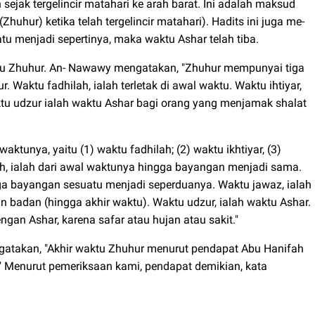
ejak tergelincir matahari ke arah barat. Ini adalah maksud
(Zhuhur) ketika telah tergelincir matahari). Hadits ini juga me-
tu menjadi sepertinya, maka waktu Ashar telah tiba.
ktu Zhuhur. An- Nawawy mengatakan, "Zhuhur mempunyai tiga
. Waktu fadhilah, ialah terletak di awal waktu. Waktu ihtiyar,
ktu udzur ialah waktu Ashar bagi orang yang menjamak shalat
unya, yaitu (1) waktu fadhilah; (2) waktu ikhtiyar, (3)
lah, ialah dari awal waktunya hingga bayangan menjadi sama.
ngga bayangan sesuatu menjadi seperduanya. Waktu jawaz, ialah
 badan (hingga akhir waktu). Waktu udzur, ialah waktu Ashar.
gan Ashar, karena safar atau hujan atau sakit."
gatakan, "Akhir waktu Zhuhur menurut pendapat Abu Hanifah
i." Menurut pemeriksaan kami, pendapat demikian, kata