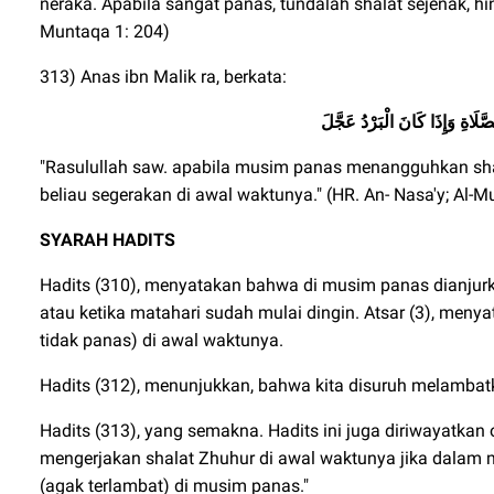
neraka. Apabila sangat panas, tundalah shalat sejenak, hi
Muntaqa 1: 204)
313) Anas ibn Malik ra, berkata:
"Rasulullah saw. apabila musim panas menangguhkan shal
beliau segerakan di awal waktunya." (HR. An- Nasa'y; Al-M
SYARAH HADITS
Hadits (310), menyatakan bahwa di musim panas dianjurka
atau ketika matahari sudah mulai dingin. Atsar (3), men
tidak panas) di awal waktunya.
Hadits (312), menunjukkan, bahwa kita disuruh melambatk
Hadits (313), yang semakna. Hadits ini juga diriwayatkan
mengerjakan shalat Zhuhur di awal waktunya jika dalam
(agak terlambat) di musim panas."