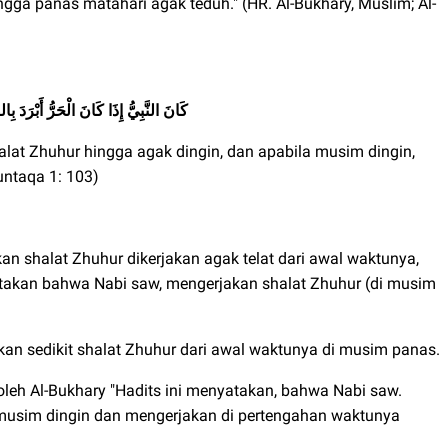
ngga panas matahari agak teduh." (HR. Al-Bukhary, Muslim; Al-
ذَا كَانَ الْحَرُّ أَبْرَدَ بِالصَّلَاةِ وَإِذَا كَانَ الْبَرْدُ عَجَّلَ
كَانَ النَّبِيُّ إِ
at Zhuhur hingga agak dingin, dan apabila musim dingin,
untaqa 1: 103)
n shalat Zhuhur dikerjakan agak telat dari awal waktunya,
yatakan bahwa Nabi saw, mengerjakan shalat Zhuhur (di musim
an sedikit shalat Zhuhur dari awal waktunya di musim panas.
 oleh Al-Bukhary "Hadits ini menyatakan, bahwa Nabi saw.
 musim dingin dan mengerjakan di pertengahan waktunya