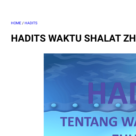
HOME
/
HADITS
HADITS WAKTU SHALAT Z