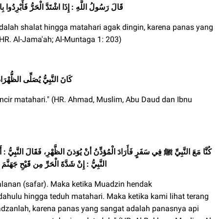
قَالَ رَسُولُ اللَّهِ : إِذَا اشْتَدَّ الْحَرُّ فَأَبْرِدُوا بِا
ndalah shalat hingga matahari agak dingin, karena panas yang
HR. Al-Jama'ah; Al-Muntaga 1: 203)
كَانَ النَّبِيُّ يُصَلِّى الظُّهْ
lincir matahari." (HR. Ahmad, Muslim, Abu Daud dan Ibnu
كُنَّا مَعَ النَّبِيِّ ﷺ فِي سَفَرٍ فَأَرَادَ الْمُؤذِّنُ أنْ يُوَذنَ الظَّهْرِ، فَقَالَ النَّبِيُّ : أَبْرِ
النَّبِيُّ : إِنْ شَدَّةَ الْحَرِّ مِن قَيْحِ جَهَنَّمَ فَ
jalanan (safar). Maka ketika Muadzin hendak
ulu hingga teduh matahari. Maka ketika kami lihat terang
radzanlah, karena panas yang sangat adalah panasnya api