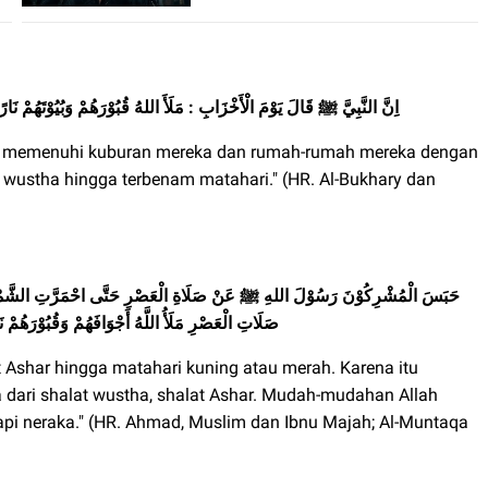
اِنَّ النَّبِيَّ ﷺ قَالَ يَوْمَ الْأَخْزَابِ : مَلَأَ اللهُ قُبُوْرَهُمْ وَبُيُوْتَهُم
h memenuhi kuburan mereka dan rumah-rumah mereka dengan
 wustha hingga terbenam matahari." (HR. Al-Bukhary dan
حَبَسَ الْمُشْرِكُوْنَ رَسُوْلَ اللهِ ﷺ عَنْ صَلَاةِ الْعَصْرِ حَتَّى احْمَرَّتِ الشَّمْ
صَلَاتِ الْعَصْرِ مَلَأُ اللَّهُ أَجْوَافَهُمْ
وَقُبُوْرَهُمْ نَ
 Ashar hingga matahari kuning atau merah. Karena itu
 dari shalat wustha, shalat Ashar. Mudah-mudahan Allah
pi neraka." (HR. Ahmad, Muslim dan Ibnu Majah; Al-Muntaqa