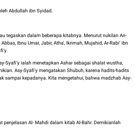
oleh Abdullah ibn Syidad.
iau tegaskan dalam beberapa kitabnya. Menurut nukilan An-
Abbas, Ibnu Umar, Jabir, Atha', Ikrimah, Mujahid, Ar-Rabi' ibn
i'y.
y-Syafi'y ialah menetapkan Ashar sebagai shalat wustha,
ikian. Asy-Syafi'y mengatakan Shubuh, karena hadits-hadits
dak sampai kepadanya. Kita mengetahui, bahwa madzhab Asy-
 penjelasan Al- Mahdi dalam kitab Al-Bahr. Demikianlah