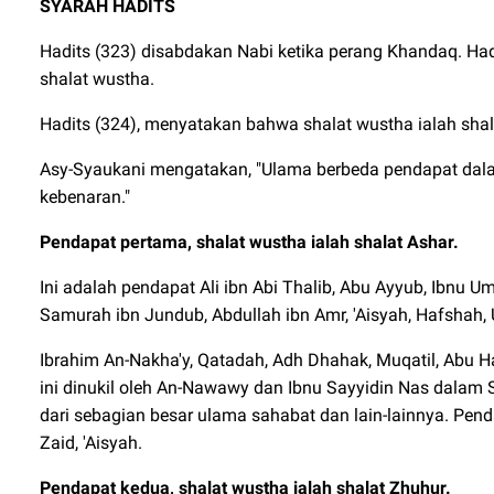
SYARAH HADITS
Hadits (323) disabdakan Nabi ketika perang Khandaq. Ha
shalat wustha.
Hadits (324), menyatakan bahwa shalat wustha ialah shal
Asy-Syaukani mengatakan, "Ulama berbeda pendapat dal
kebenaran."
Pendapat pertama, shalat wustha ialah shalat Ashar.
Ini adalah pendapat Ali ibn Abi Thalib, Abu Ayyub, Ibnu Um
Samurah ibn Jundub, Abdullah ibn Amr, 'Aisyah, Hafshah,
Ibrahim An-Nakha'y, Qatadah, Adh Dhahak, Muqatil, Abu H
ini dinukil oleh An-Nawawy dan Ibnu Sayyidin Nas dalam
dari sebagian besar ulama sahabat dan lain-lainnya. Penda
Zaid, 'Aisyah.
Pendapat kedua, shalat wustha ialah shalat Zhuhur.