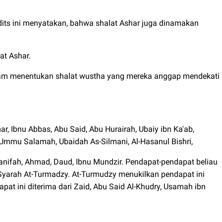
dits ini menyatakan, bahwa shalat Ashar juga dinamakan
at Ashar.
am menentukan shalat wustha yang mereka anggap mendekati
ar, Ibnu Abbas, Abu Said, Abu Hurairah, Ubaiy ibn Ka'ab,
 Ummu Salamah, Ubaidah As-Silmani, Al-Hasanul Bishri,
anifah, Ahmad, Daud, Ibnu Mundzir. Pendapat-pendapat beliau
 Syarah At-Turmadzy. At-Turmudzy menukilkan pendapat ini
pat ini diterima dari Zaid, Abu Said Al-Khudry, Usamah ibn