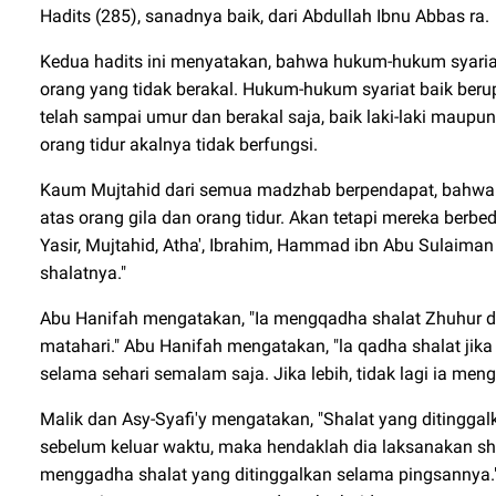
Hadits (285), sanadnya baik, dari Abdullah Ibnu Abbas ra.
Kedua hadits ini menyatakan, bahwa hukum-hukum syaria
orang yang tidak berakal. Hukum-hukum syariat baik ber
telah sampai umur dan berakal saja, baik laki-laki maupu
orang tidur akalnya tidak berfungsi.
Kaum Mujtahid dari semua madzhab berpendapat, bahwa s
atas orang gila dan orang tidur. Akan tetapi mereka berb
Yasir, Mujtahid, Atha', Ibrahim, Hammad ibn Abu Sulai
shalatnya."
Abu Hanifah mengatakan, "Ia mengqadha shalat Zhuhur dan
matahari." Abu Hanifah mengatakan, "la qadha shalat jika 
selama sehari semalam saja. Jika lebih, tidak lagi ia men
Malik dan Asy-Syafi'y mengatakan, "Shalat yang ditinggalk
sebelum keluar waktu, maka hendaklah dia laksanakan sh
menggadha shalat yang ditinggalkan selama pingsannya."