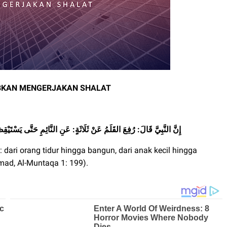
IBKAN MENGERJAKAN SHALAT
إِنَّ النَّبِيَّ قَالَ: رُفِعَ القَلَمُ عَنْ ثَلَاثَةٍ: عَنِ النَّائِمِِ حَتَّى يَسْتَي
 dari orang tidur hingga bangun, dari anak kecil hingga
mad, Al-Muntaqa 1: 199).