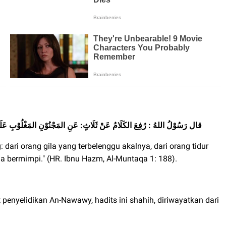
قال رَسُوْلُ اللهُ : رُفِعَ الكَلَامُ عَنْ ثَلَاثٍ: عَنِ المَجْنُوْنِ المَغْلُوْبِ عَلَى عَ
 dari orang gila yang terbelenggu akalnya, dari orang tidur
ga bermimpi." (HR. Ibnu Hazm, Al-Muntaqa 1: 188).
enyelidikan An-Nawawy, hadits ini shahih, diriwayatkan dari