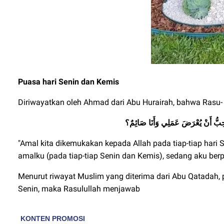
Puasa hari Senin dan Kemis
Diriwayatkan oleh Ahmad dari Abu Hurairah, bahwa Rasu-
ُحِبُّ أَنْ يُعْرَضَ عَمَلِي وَأَنَا صَائِمٌ؟
"Amal kita dikemukakan kepada Allah pada tiap-tiap hari
amalku (pada tiap-tiap Senin dan Kemis), sedang aku berp
Menurut riwayat Muslim yang diterima dari Abu Qatadah, 
Senin, maka Rasulullah menjawab