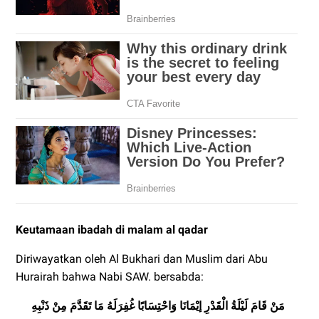
Keutamaan ibadah di malam al qadar
Diriwayatkan oleh Al Bukhari dan Muslim dari Abu
Hurairah bahwa Nabi SAW. bersabda:
مَنْ قَامَ لَيْلَةُ الْقَدْرِ إيْمَانَا وَاحْتِسَابًا غُفِرَلَهُ مَا تَقَدَّمَ مِنْ ذَنْبِهِ