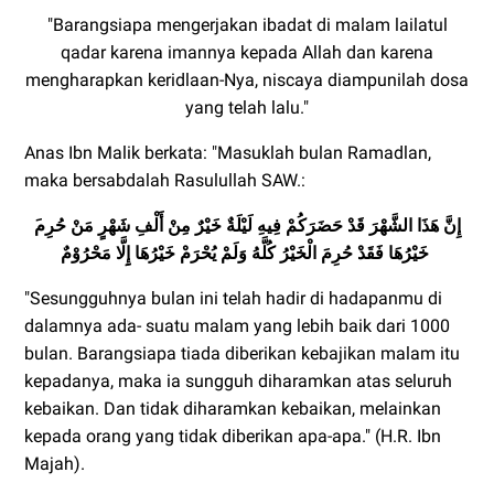
"Barangsiapa mengerjakan ibadat di malam lailatul
qadar karena imannya kepada Allah dan karena
mengharapkan keridlaan-Nya, niscaya diampunilah dosa
yang telah lalu."
Anas Ibn Malik berkata: "Masuklah bulan Ramadlan,
maka bersabdalah Rasulullah SAW.:
خَيْرُهَا فَقَدْ حُرِمَ الْخَيْرُ كُلَّهُ وَلَمْ يُحْرَمْ خَيْرُهَا إِِلَّا مَحْرُوْمٌ
"Sesungguhnya bulan ini telah hadir di hadapanmu di
dalamnya ada- suatu malam yang lebih baik dari 1000
bulan. Barangsiapa tiada diberikan kebajikan malam itu
kepadanya, maka ia sungguh diharamkan atas seluruh
kebaikan. Dan tidak diharamkan kebaikan, melainkan
kepada orang yang tidak diberikan apa-apa." (H.R. Ibn
Majah).