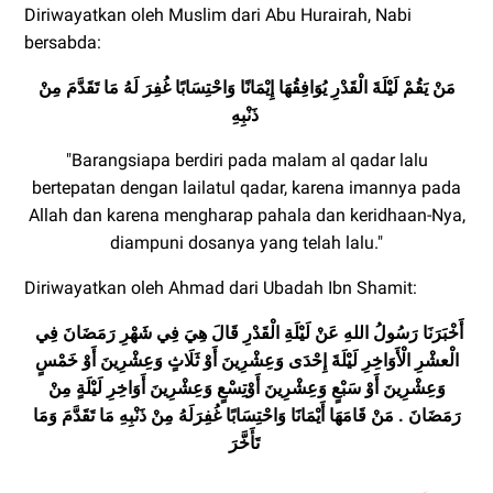
Diriwayatkan oleh Muslim dari Abu Hurairah, Nabi
bersabda:
مَنْ يَقُمْ لَيْلَةَ الْقَدْرِ يُوَافِقُهَا إِيْمَانًا وَاحْتِسَابًا غُفِرَ لَهُ مَا تَقَدَّمَ مِنْ
ذَنْبِهِ
"Barangsiapa berdiri pada malam al qadar lalu
bertepatan dengan lailatul qadar, karena imannya pada
Allah dan karena mengharap pahala dan keridhaan-Nya,
diampuni dosanya yang telah lalu."
Diriwayatkan oleh Ahmad dari Ubadah Ibn Shamit:
أَخْبَرَنَا رَسُولُ اللهِ عَنْ لَيْلَةِ الْقَدْرِ قَالَ هِيَ فِي شَهْرِ رَمَضَانَ فِي
الْعشْرِ الْأَوَاخِرِ لَيْلَةَ إِحْدَى وَعِشْرِينَ أَوْ ثَلَاثٍ وَعِشْرِينَ أَوْ خَمْسٍ
وَعِشْرِينَ أَوْ سَبْعٍ وَعِشْرِينَ أَوْتِسْعٍ وَعِشْرِينَ أَوَاخِرِ لَيْلَةٍ مِنْ
رَمَضَانَ . مَنْ قَامَهَا أَيْمَانََا وَاحْتِسَابًا غُفِرَلَهُ مِنْ ذَنْبِهِ مَا تَقَدَّمَ وَمَا
تَأَخَّرَ