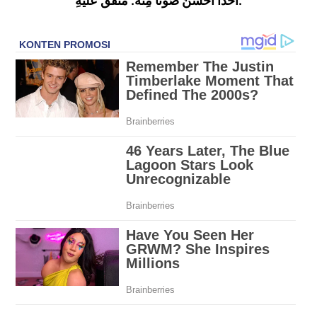
أحَداً أحْسَنَ صَوْتًا مِنْهُ. مُتَّفَقٌ عَلَيْهِ.