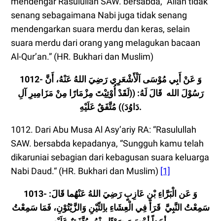
mendengar Rasulullah SAW. bersabda, “Allah tidak
senang sebagaimana Nabi juga tidak senang
mendengarkan suara merdu dan keras, selain
suara merdu dari orang yang melagukan bacaan
Al-Qur’an.” (HR. Bukhari dan Muslim)
1012- وَ عَنْ أَبِي مُوْسَى اَلْأَشْعَرِِي رَضِيَ اللهُ عَنْهُ، أَنَّ
رَسُوْلَ الله قَالَ لَهُ: ((لَقَدْ أُوْتِيْتَ مِزْمَارًا مِنْ مَزَامِيرِ آلِ
دَاوُدَ)) مُتَّفَقٌ عَلَيْهِ.
1012. Dari Abu Musa Al Asy’ariy RA: “Rasulullah
SAW. bersabda kepadanya, “Sungguh kamu telah
dikaruniai sebagian dari kebagusan suara keluarga
Nabi Daud.“ (HR. Bukhari dan Muslim)
[1]
1013- وَ عَن الْبَرَّاءِ بْنِ عَازِبٍ رَضِيَ اللهُ عَنْهُما قَالَ:
سَمِعْتُ النَّبِيَّ قَرَأَ فِي الْعِشَاءِ باِلتِّيْنِ وَالزَّيْتُوْنِ، فَمَا سَمِعْتُ