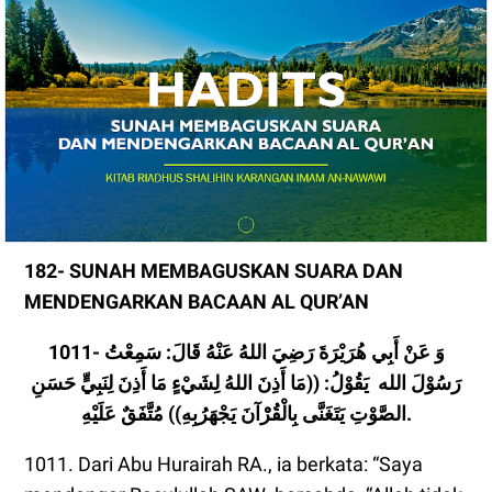
182- SUNAH MEMBAGUSKAN SUARA DAN
MENDENGARKAN BACAAN AL QUR’AN
1011- وَ عَنْ أَبِي هُرَيْرَةَ رَضِيَ اللهُ عَنْهُ قَالَ: سَمِعْتُ
رَسُوْلَ الله يَقُوْلُ: ((مَا أَذِنَ اللهُ لِشَيْءٍ مَا أَذِنَ لِنَبِيٍّ حَسَنِ
الصَّوْتِ يَتَغَنَّى بِالْقُرْْآنَ يَجْهَرُبِهِ)) مُتَّفَقٌ عَلَيْهِ.
1011. Dari Abu Hurairah RA., ia berkata: “Saya