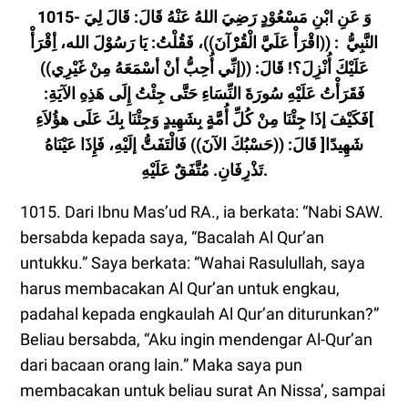
1015- وَ عَنِ ابْنِ مَسْعُوْدٍ رَضِيَ اللهُ عَنْهُ قَالَ: قَالَ لِيَ
النَّبِيُّ : ((اقْرَأْ عَلَيَّ الْقُرْْآنَ))، فَقُلْتُ: يَا رَسُوْلَ الله، أِقْرَأْ
عَلَيْكَ أُنْزِلَ؟! قَالَ: ((إنِّي أُحِبُّ أنْ أسْمَعَهُ مِنْ غَيْرِي))
فَقَرَأْتُ عَلَيْهِ سُورَةَ النِّسَاءِ حَتَّى جِئْتُ إِلَى هَذِهِ الآيَةِ:
]فَكَيْفَ إذَا جِئْنَا مِنْ كُلِّ أُمَّةٍ بِشَهِيدٍ وَجِئْنَا بِكَ عَلَى هؤُلاَءِ
شَهِيدًا[ قَالَ: ((حَسْبُكَ الآنَ)) فَالْتَفَتُّ إلَيْهِ، فَإِذَا عَيْنَاهُ
تَذْرِفَانِ. مُتَّفَقٌ عَلَيْهِ.
1015. Dari Ibnu Mas’ud RA., ia berkata: “Nabi SAW.
bersabda kepada saya, “Bacalah Al Qur’an
untukku.” Saya berkata: “Wahai Rasulullah, saya
harus membacakan Al Qur’an untuk engkau,
padahal kepada engkaulah Al Qur’an diturunkan?”
Beliau bersabda, “Aku ingin mendengar Al-Qur’an
dari bacaan orang lain.” Maka saya pun
membacakan untuk beliau surat An Nissa’, sampai