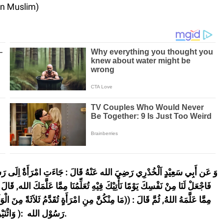
an Muslim)
فَاجْعَلْ لَنَا مِنْ نَفْسِكَ يَوْمًا نَأْتِيْكَ فِيْهِ تُعَلِّمُنَا مِمَّا عَلَّمَكَ الله, قَالَ 
مِمَّا عَلَّمَهُ اللهُ, ثُمَّ قَالَ : ((مَا مِنْكُنَّ مِنِ امْرَأَةٍ تُقَدَّمُ ثَلاَثَةً مِنَ الْوَلَ
رَسُوْل الله :( وَاثْنَيْنِ) . مُتَّفَقٌ عَلَيْهِ.