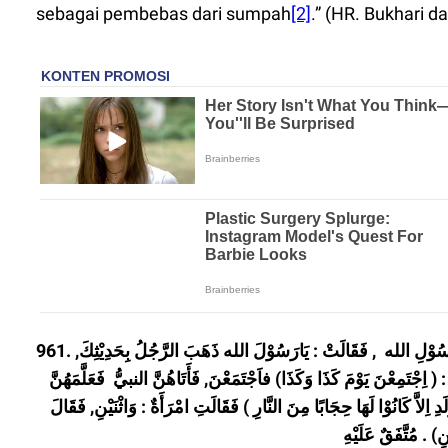
sebagai pembebas dari sumpah
[2]
.” (HR. Bukhari d
961. وَ عَن أَبِي سَعِيْدٍ اَلْخُدْرِي رَضِيَ الله عَنْهُ قَالَ : جَاءَتِ امْرَأَةٌ اِلَى رَسُوْلِ الله , فَقَالَتْ : يَارَسُوْلَ الله ذَهَبَ الرَّجُلُ بِحَدِيْثِكَ,
: ( اِجْتَمِعْنَ يَوْمَ كَذَا وَكَذَا) فاَجْتَمَعْنَ, فَأَتَاهُنَّ النبيُّ فَعَلَّمَهُنَّ
دِ اِلاَّ كَانُوْا لَهَا حِجَابًا مِنَ النَّارِ ) فَقَالَتِ امْرَأَةٌ : وَاثْنَيْنِ, فَقَالَ