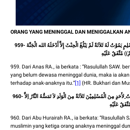
ORANG YANG MENINGGAL DAN MENIGGALKAN AN
959- وَ عَنْ أَنَسٍ رَضِيَ الله عَنْهُ قَالَ : قَالَ رَسُوْلُ الله : (( مَا مِنْ مُسْلِمٍ يَمُوْتُ لَهُ ثَلاَثَةٌ لَمْ يَبْلُغُ الْحِنْثَ إِلاَّ أَدْخَلَهُ الله الْجَنَّةَ
959. Dari Anas RA., ia berkata : “Rasulullah SAW. be
yang belum dewasa meninggal dunia, maka ia akan 
terhadap anak-anaknya itu.”
[1]
(HR. Bukhari dan Mu
960- وَ عَن أَبِي هُرَيْرَةَ رَضِيَ الله عَنْهُ قَالَ : قَالَ رَسُوْلُ الله : ( لاَ يَمُوْتُ ِلأَحَدٍ مِنَ الْمُسْلِمِيْنَ ثَلاَثَةٌ مِنَ الْوَلَدِ لاَ تَمَسُّهُ النَّارُ اِلاَّ
960. Dari Abu Hurairah RA., ia berkata: “Rasulullah
muslimin yang ketiga orang anaknya meninggal dunia