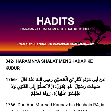
342- HARAMNYA SHALAT MENGHADAP KE
KUBUR
1766- عَنْ أَبِي مَرْثَدٍ كَنَّازِ بْنِ الْحُصَيْْنِ رَضِيَ اللهُ عَنْهُ قَالَ :
سَمِعْتُ رَسُوْلَ اللهِ يَقُوْلُ: (( لاَ تُصَلُّوْا إِلَى القُبُوْرِ, وَلاَ
تَجْلِسُوْا عَلَيْهَا )) . رَوَاهُ مُسْلِمٌ
1766. Dari Abu Martsad Kannaz bin Hushain RA, ia