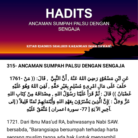
315- ANCAMAN SUMPAH PALSU DENGAN SENGAJA
1761- عَنِ ابْنِ مَسْعُوْدٍ رَضِيَ اللهُ عَنْهُ , أَنَّ النَّبِيَّ , قَالَ: (( مَنْ
حَلَفَ عَلَى مَالِ امْرِىءٍ مُسْلِمٍ بِغَيْرِ حَقِّهِ , لَقِيَ اللهُ وَهُوَ عَلَيْهِ
غَضْبَانُ )) قَالَ : ثُمَّ قَرَأَ عَلَيْنَا رَسُوْلُ اللهِ , مِصْدَاقَهُ مِنْ كِتَابِ اللهِ
عَزَّ وَجَلَّ : )إِنَّ الََّذِينَ يَشْتَرُوْنَ بِعَهْدِ اللهِ وَأَيْنَمَانِهِمْ ثَمَنًا قَلِيلاً ( إلى
آخِيرِ الآ يَةِ [ 77- سورة اعمران ] مُتَّفَقٌ عَلَيْهِ.
1721. Dari Ibnu Mas’ud RA, bahwasanya Nabi SAW.
bersabda, “Barangsiapa bersumpah terhadap harta
seorang muslim tanpa ada hak (untuk mengambil