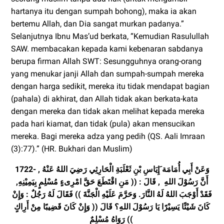
hartanya itu dengan sumpah bohong), maka ia akan
bertemu Allah, dan Dia sangat murkan padanya.”
Selanjutnya Ibnu Mas’ud berkata, “Kemudian Rasulullah
SAW. membacakan kepada kami kebenaran sabdanya
berupa firman Allah SWT: Sesungguhnya orang-orang
yang menukar janji Allah dan sumpah-sumpah mereka
dengan harga sedikit, mereka itu tidak mendapat bagian
(pahala) di akhirat, dan Allah tidak akan berkata-kata
dengan mereka dan tidak akan melihat kepada mereka
pada hari kiamat, dan tidak (pula) akan mensucikan
mereka. Bagi mereka adza yang pedih (QS. Aali Imraan
(3):77).” (HR. Bukhari dan Muslim)
1722- وَعَنْ أَبِي أُمَامَة َإِيَاسِ بْنِ ثَعْلَبَةِ الْحَارِثِي رَضِيَ اللهُ عَنْهُ ,
أَنَّ رَسُوْلَ اللهِ , قَالَ : (( مَنِ اقْتَطَعَ حَقَّ امْرِىءٍ مُسْلِمٍ بِيَمِيْنِهِ,
فَقَدْ أَوْجَبَ اللهُ لَهُ النَّارَ. وَحَرَّمَ عَلَيْهِ الْجَنَّةَ )) فَقَالَ لَهُ رَجُلٌ : وَإِنْ
كَانَ شَيْئًا يَسِيْرًا يَا رَسُوْلَ اللهِ؟ قَالَ (( وَإِنْ كَانَ قَضِيبًا مِنْ أَرِاكٍ
)) رَوَاهُ مُسْلِمٌ