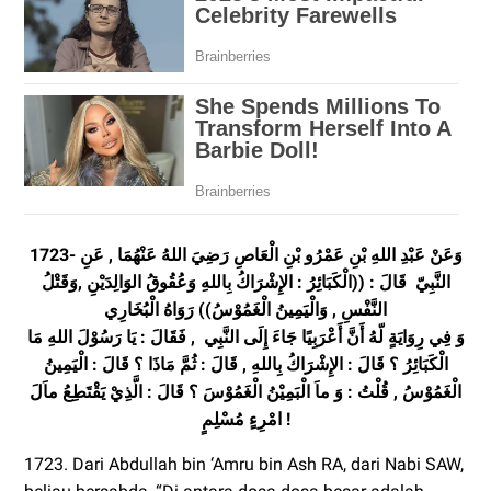
1723- وَعَنْ عَبْدِ اللهِ بْنِ عَمْرُو بْنِ الْعَاصِ رَضِيَ اللهُ عَنْهُمَا , عَنِ
النَّبِيّ قَالَ : ((الْكَبَائِرُ : الإِشْرَاكُ بِاللهِ وَعُقُوقُ الوَالِدَيْنِ ,وَقَتْلُ
النَّفْسِ , وَالْيَمِينُ الْغَمُوْسُ)) رَوَاهُ الْبُخَارِي
وَ فِي رِوَايَةٍ لّهُ أَنَّ أَعْرَبِيًا جَاءَ إِلَى النَّبِي , فَقَالَ : يَا رَسُوْلَ اللهِ مَا
الْكَبَائِرُ ؟ قَالَ : الإِشْرَاكُ بِاللهِ , قَالَ : ثُمَّ مَاذَا ؟ قَالَ : الْيَمِينُ
الْغَمُوْسُ , قُلْتُ : وَ ماَ الْبَمِيْنُ الْغَمُوْسَ ؟ قَالَ : الَّذِيْ يَقْتَطِعُ ماَلَ
امْرِءٍ مُسْلِمٍ !
1723. Dari Abdullah bin ‘Amru bin Ash RA, dari Nabi SAW,