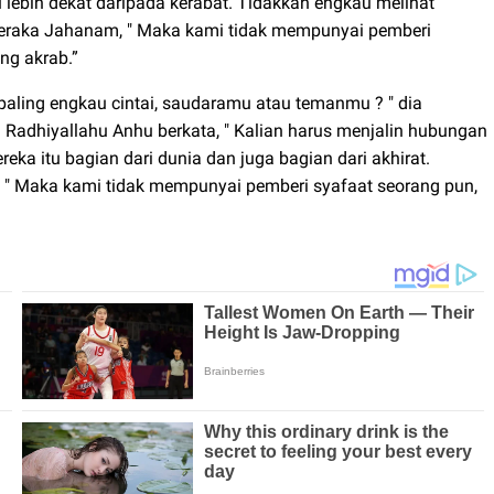
u lebih dekat daripada kerabat. Tidakkah engkau melihat
neraka Jahanam, " Maka kami tidak mempunyai pemberi
ng akrab.”
paling engkau cintai, saudaramu atau temanmu ? " dia
li Radhiyallahu Anhu berkata, " Kalian harus menjalin hubungan
ka itu bagian dari dunia dan juga bagian dari akhirat.
" Maka kami tidak mempunyai pemberi syafaat seorang pun,