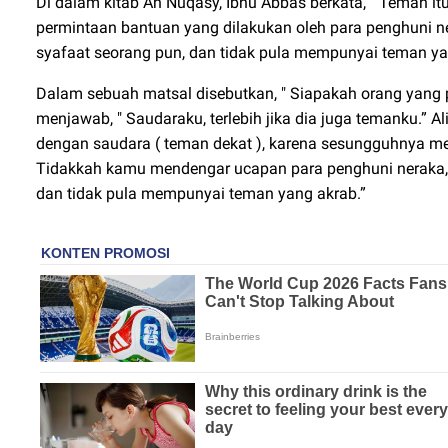
Di dalam kitab An Nuqasy, Ibnu Abbas berkata, " Teman it
permintaan bantuan yang dilakukan oleh para penghuni 
syafaat seorang pun, dan tidak pula mempunyai teman ya
Dalam sebuah matsal disebutkan, " Siapakah orang yang 
menjawab, " Saudaraku, terlebih jika dia juga temanku.” A
dengan saudara ( teman dekat ), karena sesungguhnya mere
Tidakkah kamu mendengar ucapan para penghuni neraka, 
dan tidak pula mempunyai teman yang akrab.”