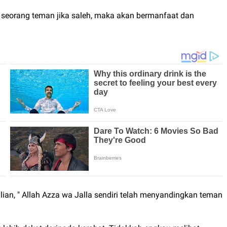
 seorang teman jika saleh, maka akan bermanfaat dan
ian, " Allah Azza wa Jalla sendiri telah menyandingkan teman