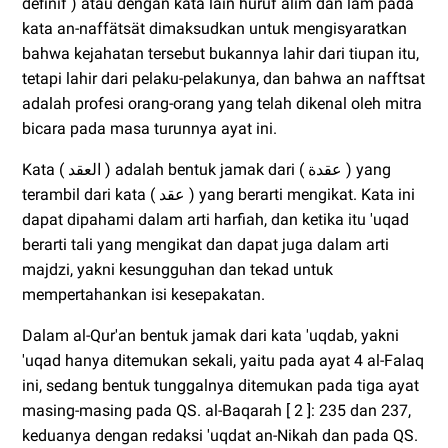
definif ) atau dengan kata lain huruf alim dan lam pada
kata an-naffätsät dimaksudkan untuk mengisyaratkan
bahwa kejahatan tersebut bukannya lahir dari tiupan itu,
tetapi lahir dari pelaku-pelakunya, dan bahwa an nafftsat
adalah profesi orang-orang yang telah dikenal oleh mitra
bicara pada masa turunnya ayat ini.
Kata ( العقد ) adalah bentuk jamak dari ( عقدة ) yang
terambil dari kata ( عقد ) yang berarti mengikat. Kata ini
dapat dipahami dalam arti harfiah, dan ketika itu 'uqad
berarti tali yang mengikat dan dapat juga dalam arti
majdzi, yakni kesungguhan dan tekad untuk
mempertahankan isi kesepakatan.
Dalam al-Qur'an bentuk jamak dari kata 'uqdab, yakni
'uqad hanya ditemukan sekali, yaitu pada ayat 4 al-Falaq
ini, sedang bentuk tunggalnya ditemukan pada tiga ayat
masing-masing pada QS. al-Baqarah [ 2 ]: 235 dan 237,
keduanya dengan redaksi 'uqdat an-Nikah dan pada QS.