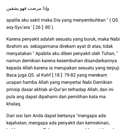
وإذا مرضت فهو يشفين
apalila aku sakit maka Dia yang menyembuhkan " ( QS.
asy-Syu'ara ' [ 26 ]: 80 ).
Karena penyakit adalah sesuatu yang buruk, maka Nabi
Ibrahim as. sebagaimana direkam ayat di atas, tidak
menyatakan " Apabila aku diberi penyakit oleh Tuhan, "
namun demikian karena kesembuhan disandarkannya
kepada Allah karena ia merupakan sesuatu yang terpuji.
Baca juga QS. al Kahf [ 18 ]: 79-82 yang merekam
ucapan hamba Allah yang menyertai Nabi Demikian
prinsip dasar akhlak al-Qur'an terhadap Allah, dan ini
pula ang dapat dipahami dari pemilihan kata ma
khalaq.
Dari sisi lain Anda dapat bertanya "mengapa ada
kejahatan, mengapa ada penyakit dan kemiskinan,