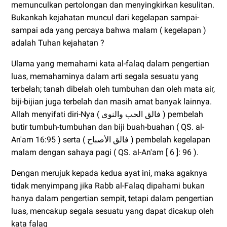
memunculkan pertolongan dan menyingkirkan kesulitan.
Bukankah kejahatan muncul dari kegelapan sampai-
sampai ada yang percaya bahwa malam ( kegelapan )
adalah Tuhan kejahatan ?
Ulama yang memahami kata al-falaq dalam pengertian
luas, memahaminya dalam arti segala sesuatu yang
terbelah; tanah dibelah oleh tumbuhan dan oleh mata air,
biji-bijian juga terbelah dan masih amat banyak lainnya.
Allah menyifati diri-Nya ( فالق الحب والنوى ) pembelah
butir tumbuh-tumbuhan dan biji buah-buahan ( QS. al-
An'am 16:95 ) serta ( فالق الأصباح ) pembelah kegelapan
malam dengan sahaya pagi ( QS. al-An'am [ 6 ]: 96 ).
Dengan merujuk kepada kedua ayat ini, maka agaknya
tidak menyimpang jika Rabb al-Falaq dipahami bukan
hanya dalam pengertian sempit, tetapi dalam pengertian
luas, mencakup segala sesuatu yang dapat dicakup oleh
kata falaq