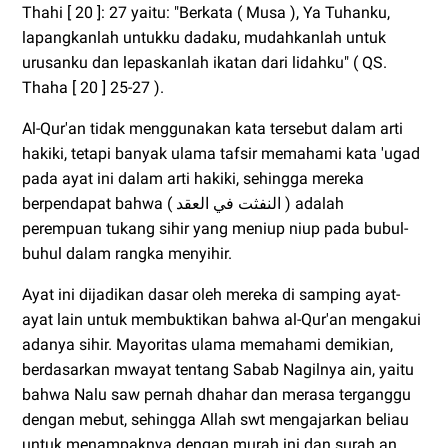
Thahi [ 20 ]: 27 yaitu: "Berkata ( Musa ), Ya Tuhanku,
lapangkanlah untukku dadaku, mudahkanlah untuk
urusanku dan lepaskanlah ikatan dari lidahku" ( QS.
Thaha [ 20 ] 25-27 ).
Al-Qur'an tidak menggunakan kata tersebut dalam arti
hakiki, tetapi banyak ulama tafsir memahami kata 'ugad
pada ayat ini dalam arti hakiki, sehingga mereka
berpendapat bahwa ( النفثت في العقد ) adalah
perempuan tukang sihir yang meniup niup pada bubul-
buhul dalam rangka menyihir.
Ayat ini dijadikan dasar oleh mereka di samping ayat-
ayat lain untuk membuktikan bahwa al-Qur'an mengakui
adanya sihir. Mayoritas ulama memahami demikian,
berdasarkan mwayat tentang Sabab Nagilnya ain, yaitu
bahwa Nalu saw pernah dhahar dan merasa terganggu
dengan mebut, sehingga Allah swt mengajarkan beliau
untuk menampaknya dengan murah ini dan surah an