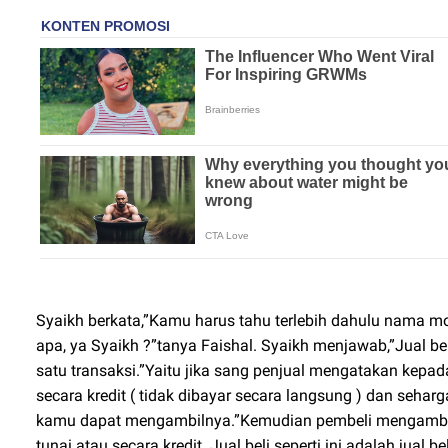
Syaikh berkata,”Kamu harus tahu terlebih dahulu nama mode
apa, ya Syaikh ?”tanya Faishal. Syaikh menjawab,”Jual be
satu transaksi.”Yaitu jika sang penjual mengatakan kepa
secara kredit ( tidak dibayar secara langsung ) dan sehar
kamu dapat mengambilnya.”Kemudian pembeli mengambi
tunai atau secara kredit. Jual beli seperti ini adalah jua