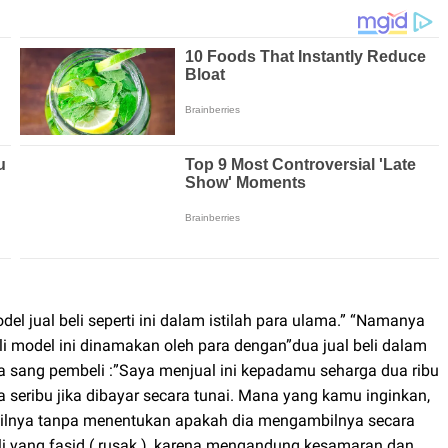
l jual beli seperti ini dalam istilah para ulama.” “Namanya
li model ini dinamakan oleh para dengan”dua jual beli dalam
da sang pembeli :”Saya menjual ini kepadamu seharga dua ribu
ga seribu jika dibayar secara tunai. Mana yang kamu inginkan,
lnya tanpa menentukan apakah dia mengambilnya secara
l beli yang fasid ( rusak ), karena mengandung kesamaran dan