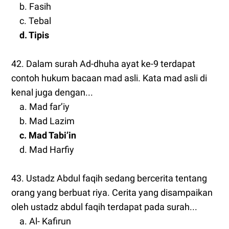
b. Fasih
c. Tebal
d. Tipis
42. Dalam surah Ad-dhuha ayat ke-9 terdapat
contoh hukum bacaan mad asli. Kata mad asli di
kenal juga dengan...
a. Mad far’iy
b. Mad Lazim
c. Mad Tabi’in
d. Mad Harfiy
43. Ustadz Abdul faqih sedang bercerita tentang
orang yang berbuat riya. Cerita yang disampaikan
oleh ustadz abdul faqih terdapat pada surah...
a. Al- Kafirun