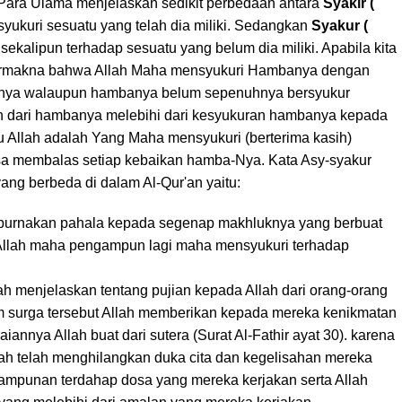
. Para Ulama menjelaskan sedikit perbedaan antara
Syakir (
yukuri sesuatu yang telah dia miliki. Sedangkan
Syakur (
ekalipun terhadap sesuatu yang belum dia miliki. Apabila kita
bermakna bahwa Allah Maha mensyukuri Hambanya dengan
anya walaupun hambanya belum sepenuhnya bersyukur
kan dari hambanya melebihi dari kesyukuran hambanya kepada
tu Allah adalah Yang Maha mensyukuri (berterima kasih)
sa membalas setiap kebaikan hamba-Nya. Kata Asy-syakur
ng berbeda di dalam Al-Qur'an yaitu:
empurnakan pahala kepada segenap makhluknya yang berbuat
 Allah maha pengampun lagi maha mensyukuri terhadap
lah menjelaskan tentang pujian kepada Allah dari orang-orang
am surga tersebut Allah memberikan kepada mereka kenikmatan
iannya Allah buat dari sutera (Surat Al-Fathir ayat 30). karena
lah telah menghilangkan duka cita dan kegelisahan mereka
mpunan terdahap dosa yang mereka kerjakan serta Allah