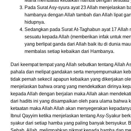
Maha membalas kebaikan hamba dengan sesuatu ya
Pada Surat Asy-syura ayat 23 Allah menjelaskan b
hambanya dengan Allah tambah dan Allah lipat ga
hidupnya.
Sedangkan pada Surat At-Taghabun ayat 17 Allah
sesuatu kepada Allah (memberikan infak untuk m
yang berlipat ganda dari Allah baik itu di dunia ma
membalas setiap kebaikan dari Hambanya.
Dari keempat tempat yang Allah sebutkan tentang Allah 
pahala dan melipat gandakan serta menyempurnakan keba
tidak pernah sekecil apapun kebaikan yang dikerjakan ol
menjelaskan bahwa orang yang mendekatkan dirinya kepa
kepada Allah dengan berjalan maka Allah akan mendekati
dari hadits ini yang disampaikan oleh para ulama bahwa
ketaatan maka Allah Allah akan menyegerakan kepadan
Ibnul Qayyim ketika menjelaskan tentang Asy-Syakur berk
syakur dari setiap hamba yang paling banyak bersyukur. 
Sebab, Allah melimpahkan nikmat kepada hamba dan me