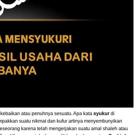
 kebaikan atau penuhnya sesuatu. Apa kata
syukur
di
mpakkan suatu nikmat dan kufur artinya menyembunyikan
seseorang karena telah mengerjakan suatu amal shaleh atau