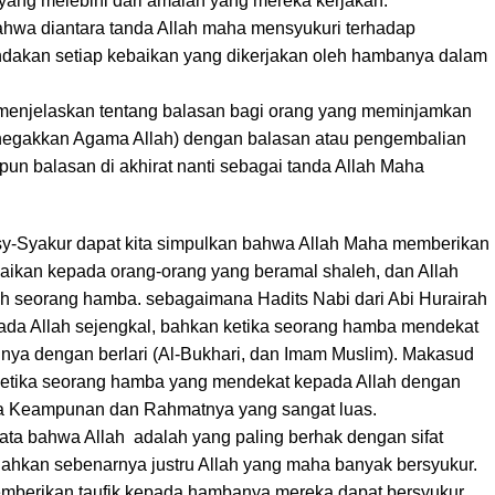
ng melebihi dari amalan yang mereka kerjakan.
ahwa diantara tanda Allah maha mensyukuri terhadap
ndakan setiap kebaikan yang dikerjakan oleh hambanya dalam
 menjelaskan tentang balasan bagi orang yang meminjamkan
enegakkan Agama Allah) dengan balasan atau pengembalian
upun balasan di akhirat nanti sebagai tanda Allah Maha
Asy-Syakur dapat kita simpulkan bahwa Allah Maha memberikan
ikan kepada orang-orang yang beramal shaleh, dan Allah
eh seorang hamba. sebagaimana Hadits Nabi dari Abi Hurairah
da All
ah sejengkal, bahkan ketika seorang hamba mendekat
nya dengan berlari (Al-Bukhari, dan Imam Muslim). Makasud
 ketika seorang hamba yang mendekat kepada Allah dengan
ya Keampunan dan Rahmatnya yang sangat luas.
ata bahwa Allah adalah yang paling berhak dengan sifat
Bahkan sebenarnya justru Allah yang maha banyak bersyukur.
mberikan taufik kepada hambanya mereka dapat bersyukur