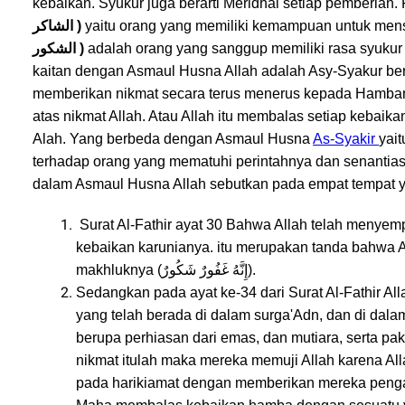
kebaikan. Syukur juga berarti Meridhai setiap pemberian
الشاكر )
yaitu orang yang memiliki kemampuan untuk mens
الشكور )
adalah orang yang sanggup memiliki rasa syukur s
kaitan dengan Asmaul Husna Allah adalah Asy-Syakur 
memberikan nikmat secara terus menerus kepada Hamb
atas nikmat Allah. Atau Allah itu membalas setiap kebai
Alah. Yang berbeda dengan Asmaul Husna
As-Syakir
yai
terhadap orang yang mematuhi perintahnya dan senantia
dalam Asmaul Husna Allah sebutkan pada empat tempat ya
Surat Al-Fathir ayat 30 Bahwa Allah telah meny
kebaikan karunianya. itu merupakan tanda bahwa
makhluknya (إِنَّهُ غَفُورٌ شَكُورٌ).
Sedangkan pada ayat ke-34 dari Surat Al-Fathir Al
yang telah berada di dalam surga
'Adn, dan di dal
berupa perhiasan dari emas, dan mutiara, serta paka
nikmat itulah maka mereka memuji Allah karena Al
pada harikiamat dengan memberikan mereka penga