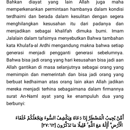
Bahkan diayat yang lain Allah juga maha
memperkenankan permintaan hambanya dalam kondisi
terdhaimi dan berada dalam kesulitan dengan segera
menghilangkan kesusahan itu dari padanya dan
menjadikan sebagai khalifah dimuka bumi. Imam
Jalalain dalam tafsirnya menyebutkan Bahwa tambahan
kata Khulafa-al Ardhi mengandung makna bahwa setiap
generasi menjadi pengganti generasi sebelumnya.
Bahwa bisa jadi orang yang hari kesusahan bisa jadi aan
Allah gantikan di masa selanjutnya sebagai orang yang
memimpin dan memerintah dan bisa jadi orang yang
berbuat kedhaiman atas orang lain akan Allah jadikan
mereka menjadi terhina sebagaimana dalam firmannya
surat An-Naml ayat yang ke enampuluh dua yang
berbunyi:
أَمَّنْ يُجِيبُ الْمُضْطَرَّ إِذَا دَعَاهُ وَيَكْشِفُ السُّوءَ وَيَجْعَلُكُمْ خُلَفَاءَ
الْأَرْضِ ۗ أَإِلَٰهٌ مَعَ اللَّهِ ۚ قَلِيلًا مَا تَذَكَّرُونَ [٢٧:٦٢]