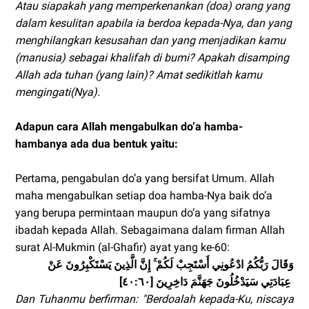
Atau siapakah yang memperkenankan (doa) orang yang
dalam kesulitan apabila ia berdoa kepada-Nya, dan yang
menghilangkan kesusahan dan yang menjadikan kamu
(manusia) sebagai khalifah di bumi? Apakah disamping
Allah ada tuhan (yang lain)? Amat sedikitlah kamu
mengingati(Nya).
Adapun cara Allah mengabulkan do’a hamba-
hambanya ada dua bentuk yaitu:
Pertama, pengabulan do’a yang bersifat Umum. Allah
maha mengabulkan setiap doa hamba-Nya baik do’a
yang berupa permintaan maupun do’a yang sifatnya
ibadah kepada Allah. Sebagaimana dalam firman Allah
surat Al-Mukmin (al-Ghafir) ayat yang ke-60:
وَقَالَ رَبُّكُمُ ادْعُونِي أَسْتَجِبْ لَكُمْ ۚ إِنَّ الَّذِينَ يَسْتَكْبِرُونَ عَنْ
عِبَادَتِي سَيَدْخُلُونَ جَهَنَّمَ دَاخِرِينَ [٤٠:٦٠]
Dan Tuhanmu berfirman: "Berdoalah kepada-Ku, niscaya