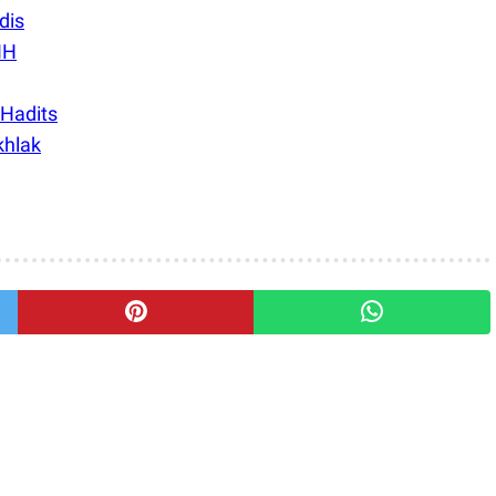
dis
IH
 Hadits
khlak