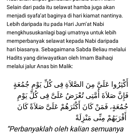
Selain dari pada itu selawat hamba juga akan
menjadi syafa’at baginya di hari kiamat nantinya.
Lebih daripada itu pada Hari Jum’at Nabi
mengkhususkanlagi bagi umatnya untuk lebih
memperbanyak selawat kepada Nabi daripada
hari biasanya. Sebagaimana Sabda Beliau melalui
Hadits yang diriwayatkan oleh Imam Baihaqi
melalui jalur Anas bin Malik:
أَكْثِرُوا عَلَىَّ مِنَ الصَّلاَةِ فِى كُلِّ يَوْمِ جُمُعَةٍ
فَإِنَّ صَلاَةَ أُمَّتِى تُعْرَضُ عَلَىَّ فِى كُلِّ يَوْمِ
جُمُعَةٍ، فَمَنْ كَانَ أَكْثَرَهُمْ عَلَىَّ صَلاَةً كَانَ
أَقْرَبَهُمْ مِنِّى مَنْزِلَةً
“Perbanyaklah oleh kalian semuanya