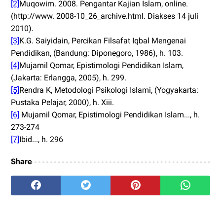
[2]
Muqowim. 2008. Pengantar Kajian Islam, online.
(http://www. 2008-10_26_archive.html. Diakses 14 juli
2010).
[3]
K.G. Saiyidain, Percikan Filsafat Iqbal Mengenai
Pendidikan, (Bandung: Diponegoro, 1986), h. 103.
[4]
Mujamil Qomar, Epistimologi Pendidikan Islam,
(Jakarta: Erlangga, 2005), h. 299.
[5]
Rendra K, Metodologi Psikologi Islami, (Yogyakarta:
Pustaka Pelajar, 2000), h. Xiii.
[6]
Mujamil Qomar, Epistimologi Pendidikan Islam..., h.
273-274
[7]
Ibid..., h. 296
Share