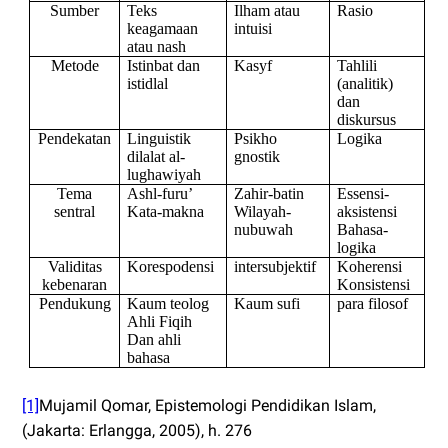
Sumber
Teks
Ilham atau
Rasio
keagamaan
intuisi
atau nash
Metode
Istinbat dan
Kasyf
Tahlili
istidlal
(analitik)
dan
diskursus
Pendekatan
Linguistik
Psikho
Logika
dilalat al-
gnostik
lughawiyah
Tema
Ashl-furu’
Zahir-batin
Essensi-
sentral
Kata-makna
Wilayah-
aksistensi
nubuwah
Bahasa-
logika
Validitas
Korespodensi
intersubjektif
Koherensi
kebenaran
Konsistensi
Pendukung
Kaum teolog
Kaum sufi
para filosof
Ahli Fiqih
Dan ahli
bahasa
[1]
Mujamil Qomar, Epistemologi Pendidikan Islam,
(Jakarta: Erlangga, 2005), h. 276