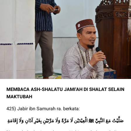
MEMBACA ASH-SHALATU JAMI'AH DI SHALAT SELAIN
MAKTUBAH
425) Jabir ibn Samurah ra. berkata:
صَلَّيْتُ مَعَ النَّبِيِّ ﷺ الْعِيْدَيْن لَا مَرَّةً وَلَا مَرَّتَيْنِ بِغَيْرِ آذَانِ وَلَا إِقَامَةِِ