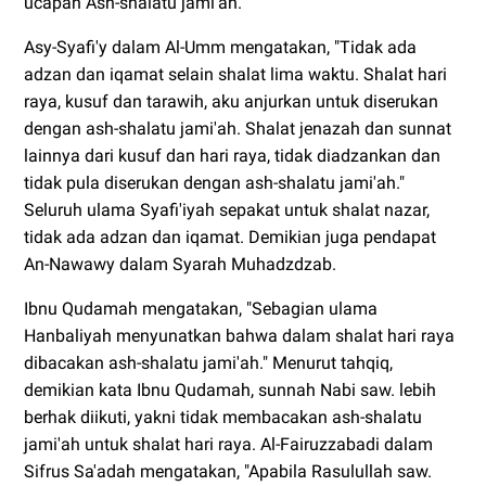
ucapan Ash-shalatu jami'ah.
Asy-Syafi'y dalam Al-Umm mengatakan, "Tidak ada
adzan dan iqamat selain shalat lima waktu. Shalat hari
raya, kusuf dan tarawih, aku anjurkan untuk diserukan
dengan ash-shalatu jami'ah. Shalat jenazah dan sunnat
lainnya dari kusuf dan hari raya, tidak diadzankan dan
tidak pula diserukan dengan ash-shalatu jami'ah."
Seluruh ulama Syafi'iyah sepakat untuk shalat nazar,
tidak ada adzan dan iqamat. Demikian juga pendapat
An-Nawawy dalam Syarah Muhadzdzab.
Ibnu Qudamah mengatakan, "Sebagian ulama
Hanbaliyah menyunatkan bahwa dalam shalat hari raya
dibacakan ash-shalatu jami'ah." Menurut tahqiq,
demikian kata Ibnu Qudamah, sunnah Nabi saw. lebih
berhak diikuti, yakni tidak membacakan ash-shalatu
jami'ah untuk shalat hari raya. Al-Fairuzzabadi dalam
Sifrus Sa'adah mengatakan, "Apabila Rasulullah saw.