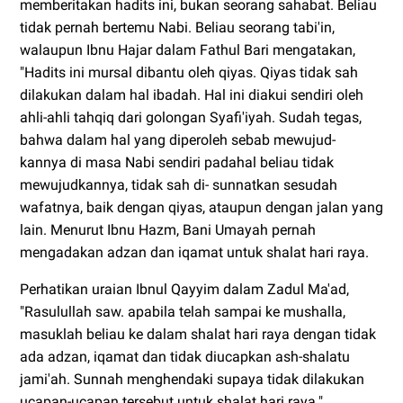
memberitakan hadits ini, bukan seorang sahabat. Beliau
tidak pernah bertemu Nabi. Beliau seorang tabi'in,
walaupun Ibnu Hajar dalam Fathul Bari mengatakan,
"Hadits ini mursal dibantu oleh qiyas. Qiyas tidak sah
dilakukan dalam hal ibadah. Hal ini diakui sendiri oleh
ahli-ahli tahqiq dari golongan Syafi'iyah. Sudah tegas,
bahwa dalam hal yang diperoleh sebab mewujud-
kannya di masa Nabi sendiri padahal beliau tidak
mewujudkannya, tidak sah di- sunnatkan sesudah
wafatnya, baik dengan qiyas, ataupun dengan jalan yang
lain. Menurut Ibnu Hazm, Bani Umayah pernah
mengadakan adzan dan iqamat untuk shalat hari raya.
Perhatikan uraian Ibnul Qayyim dalam Zadul Ma'ad,
"Rasulullah saw. apabila telah sampai ke mushalla,
masuklah beliau ke dalam shalat hari raya dengan tidak
ada adzan, iqamat dan tidak diucapkan ash-shalatu
jami'ah. Sunnah menghendaki supaya tidak dilakukan
ucapan-ucapan tersebut untuk shalat hari raya."