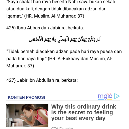
"Saya shalat hari raya beserta Nabi saw. bukan sekali
atau dua kali, dengan tidak dibacakan adzan dan
iqamat." (HR. Muslim, Al-Muharrar: 37)
426) Ibnu Abbas dan Jabir ra, berkata:
لَمْ يَكُنْ يُؤَذِّنُ يَوْمَ الْفِطْرِ وَلَا يَوْمَ الْأَضْحَى
"Tidak pernah diadakan adzan pada hari raya puasa dan
pada hari raya haji." (HR. Al-Bukhary dan Muslim, Al-
Muharrar: 37)
427) Jabir ibn Abdullah ra, berkata: