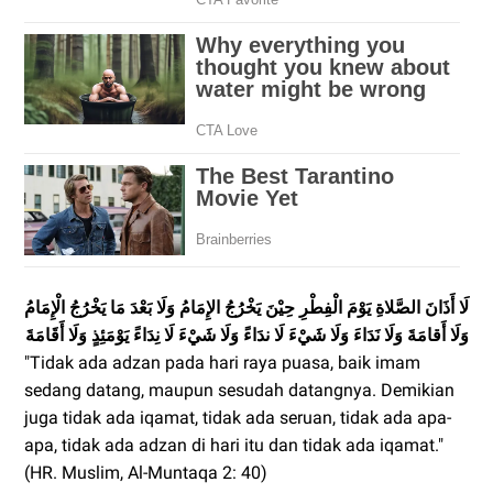
لَا أَذَانَ الصَّلاةِ يَوْمَ الْفِطْرِ حِيْنَ يَخْرُجُ الإِمَامُ وَلَا بَعْدَ مَا يَخْرُجُ الْإِمَامُ
وَلَا أَقامَةَ وَلَا نَدَاءَ وَلَا شَيْءَ لَا ندَاءً وَلَا شَيْءَ لَا نِدَاءََ يَوْمَئِذٍ وَلَا أَقَامَةَ
"Tidak ada adzan pada hari raya puasa, baik imam
sedang datang, maupun sesudah datangnya. Demikian
juga tidak ada iqamat, tidak ada seruan, tidak ada apa-
apa, tidak ada adzan di hari itu dan tidak ada iqamat."
(HR. Muslim, Al-Muntaqa 2: 40)