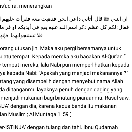
s'ud ra. menerangkan
 فر ما يكون لحما وكل بعرة علف لدوابكم ، فقال رسول اللہ ﷺ:
فلا تستنجوابهما فإنهما طعام اخوانكم
orang utusan jin. Maka aku pergi bersamanya untuk
suatu tempat. Kepada mereka aku bacakan Al-Qur'an.”
 tempat mereka, lalu Nabi pun memperlihatkan kepada
ya kepada Nabi: “Apakah yang menjadi makanannya ?"
natang yang disembelih dengan menyebut nama Allah
ada di tanganmu layaknya penuh dengan daging yang
, menjadi makanan bagi binatang piaraanmu. Rasul saw.
INJA’ dengan dia, karena kedua benda itu makanan
an Muslim ; Al Muntaqa 1: 59 )
ber-ISTINJA’ dengan tulang dan tahi. Ibnu Qudamah